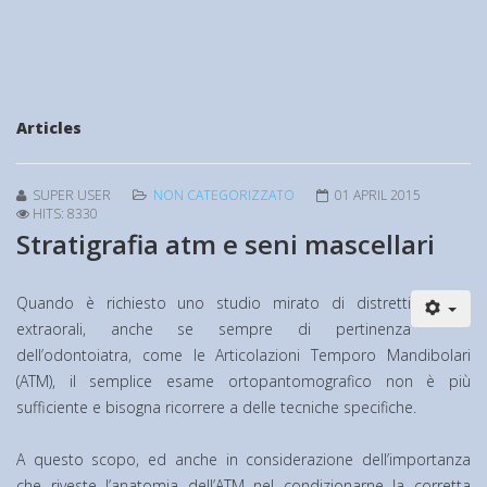
Articles
SUPER USER
NON CATEGORIZZATO
01 APRIL 2015
HITS: 8330
Stratigrafia atm e seni mascellari
Quando è richiesto uno studio mirato di distretti
extraorali, anche se sempre di pertinenza
dell’odontoiatra, come le Articolazioni Temporo Mandibolari
(ATM), il semplice esame ortopantomografico non è più
sufficiente e bisogna ricorrere a delle tecniche specifiche.
A questo scopo, ed anche in considerazione dell’importanza
che riveste l’anatomia dell’ATM nel condizionarne la corretta