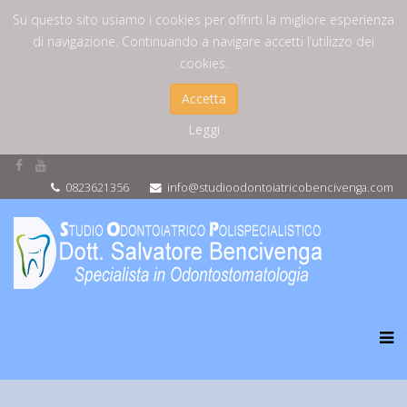
Su questo sito usiamo i cookies per offrirti la migliore esperienza
di navigazione. Continuando a navigare accetti l’utilizzo dei
cookies.
Accetta
Leggi
0823621356
info@studioodontoiatricobencivenga.com