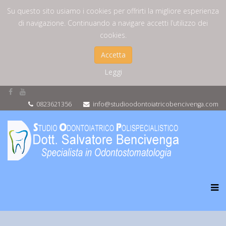
Su questo sito usiamo i cookies per offrirti la migliore esperienza
di navigazione. Continuando a navigare accetti l’utilizzo dei
cookies.
Accetta
Leggi
0823621356
info@studioodontoiatricobencivenga.com