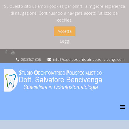
Su questo sito usiamo i cookies per offrirti la migliore esperienza
di navigazione. Continuando a navigare accetti l’utilizzo dei
cookies.
Accetta
Leggi
0823621356
info@studioodontoiatricobencivenga.com